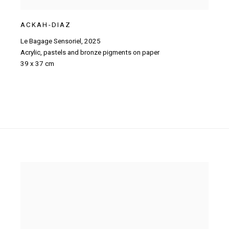
ACKAH-DIAZ
Le Bagage Sensoriel
,
2025
Acrylic
,
pastels and bronze pigments on paper
39 x 37 cm