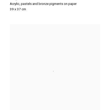
Acrylic
,
pastels and bronze pigments on paper
39 x 37 cm