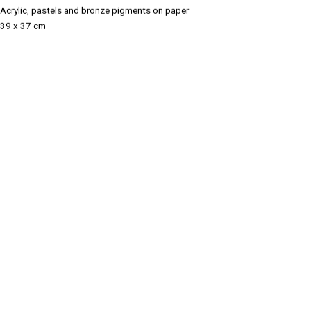
Acrylic
,
pastels and bronze pigments on paper
39 x 37 cm